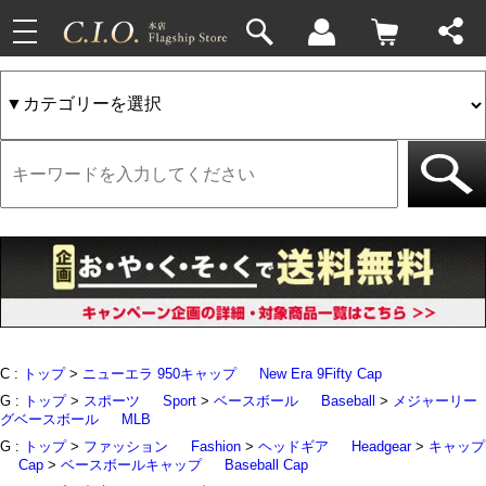
toggle
33件
4件
navigation
C :
トップ
>
ニューエラ 950キャップ
New Era 9Fifty Cap
G :
トップ
>
スポーツ
Sport
>
ベースボール
Baseball
>
メジャーリー
グベースボール
MLB
G :
トップ
>
ファッション
Fashion
>
ヘッドギア
Headgear
>
キャップ
Cap
>
ベースボールキャップ
Baseball Cap