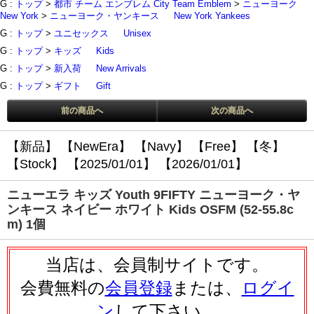
G :
トップ
>
都市 チーム エンブレム City Team Emblem
>
ニューヨーク
New York
>
ニューヨーク・ヤンキース
New York Yankees
G :
トップ
>
ユニセックス
Unisex
G :
トップ
>
キッズ
Kids
G :
トップ
>
新入荷
New Arrivals
G :
トップ
>
ギフト
Gift
前の商品へ
次の商品へ
【新品】
【NewEra】
【Navy】
【Free】
【冬】
【Stock】
【2025/01/01】
【2026/01/01】
ニューエラ キッズ Youth 9FIFTY ニューヨーク・ヤ
ンキース ネイビー ホワイト Kids OSFM (52-55.8c
m) 1個
当店は、会員制サイトです。
会費無料の
会員登録
または、
ログイ
ン
して下さい。