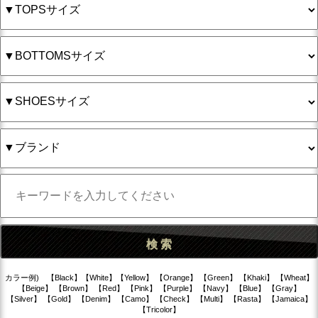
カラー例) 【Black】【White】【Yellow】 【Orange】 【Green】 【Khaki】 【Wheat】
【Beige】 【Brown】 【Red】 【Pink】 【Purple】 【Navy】 【Blue】 【Gray】
【Silver】 【Gold】 【Denim】 【Camo】 【Check】 【Multi】 【Rasta】 【Jamaica】
【Tricolor】