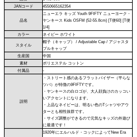
JANコード
4550665162354
ニューエラ キッズ Youth 9FIFTY ニューヨーク・
品名
ヤンキース Kids OSFM (52-55.8cm) [T便60] [T便
1/4]
カラー
ネイビー ホワイト
帽子（キャップ） / Adjustable Cap / アジャスタ
スタイル
ブルキャップ
生産国
中国
素材
ポリエステル コットン
付属品
-
・ストリート感のあるフラットバイザー（平らな
ツバ）が特徴の9FIFTYです。
・ヤンキースの白ロゴが、大人顔負けのカッコい
いアクセントになります。
説明
・上品なネイビーは、明るい色のTシャツやアウ
ターとも相性抜群です。
・サイズ調整ができるので元気なキッズの外遊び
に最適です！
1920年にエルハルド・コックによってNew Era