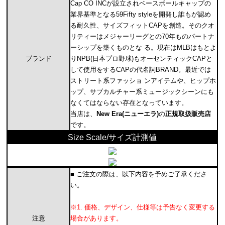
Cap CO INCが設立されベースボールキャップの
業界基準となる59Fifty styleを開発し誰もが認め
る耐久性、サイズフィットCAPを創造。そのクオ
リティーはメジャーリーグとの70年ものパートナ
ーシップを築くものとな る。現在はMLBはもとよ
ブランド
りNPB(日本プロ野球)もオーセンティックCAPと
して使用をするCAPの代名詞BRAND。最近では
ストリート系ファッショ ンアイテムや、ヒップホ
ップ、サブカルチャー系ミュージックシーンにも
なくてはならない存在となっています。
当店は、
New Era(ニューエラ)
の
正規取扱販売店
です。
Size Scale/サイズ計測値
■ ご注文の際は、以下内容を予めご了承くださ
い。
※1. 価格、デザイン、仕様等は予告なく変更する
注意
場合があります。