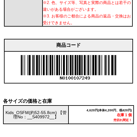
※2. 色、サイズ等、写真と実際の商品とは若干の
違いがある場合がございます。
※3. お客様のご都合による商品の返品・交換はお
受けできません。
商品コード
各サイズの価格と在庫
4,620円(本体4,200円、税420円)
Kids_OSFM(約52-55.8cm) 【管
在庫 1 個
理No：__S409972__】
売切れ間近！