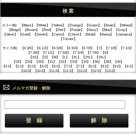
カラー例) 【Black】【White】【Yellow】 【Orange】 【Green】 【Khaki】 【Wheat】
【Beige】 【Brown】 【Red】 【Pink】 【Purple】 【Navy】 【Blue】 【Gray】
【Silver】 【Gold】 【Denim】 【Camo】 【Check】 【Multi】 【Rasta】 【Jamaica】
【Tricolor】
サイズ例) 【6 3/8】 【6 1/2】 【6 5/8】 【6 3/4】 【6 7/8】 【7】 【7 1/8】 【7 1/4】
【7 3/8】 【7 1/2】 【7 5/8】 【7 3/4】 【7 7/8】 【8】
【XS】 【S】 【M】 【L】 【XL】 【2XL】 【3XL】
【28】 【29】 【30】 【31】 【32】 【33】 【34】 【36】 【38】 【40】
【4.5】 【5.0】 【5.5】 【6.0】 【6.5】 【7.0】 【7.5】 【8.0】 【8.5】 【9.0】 【9.5】
【10.0】 【10.5】 【11.0】 【11.5】 【12.0】 【12.5】 【13.0】
メルマガ登録・解除