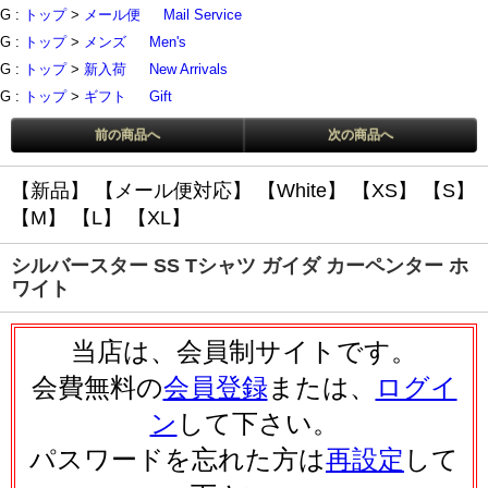
G :
トップ
>
メール便
Mail Service
G :
トップ
>
メンズ
Men's
G :
トップ
>
新入荷
New Arrivals
G :
トップ
>
ギフト
Gift
前の商品へ
次の商品へ
【新品】
【メール便対応】
【White】
【XS】
【S】
【M】
【L】
【XL】
シルバースター SS Tシャツ ガイダ カーペンター ホ
ワイト
当店は、会員制サイトです。
会費無料の
会員登録
または、
ログイ
ン
して下さい。
パスワードを忘れた方は
再設定
して