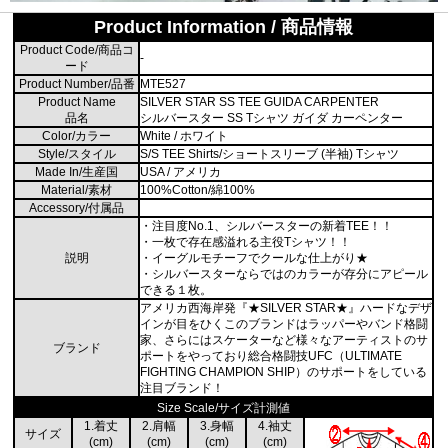
Product Information / 商品情報
Product Code/商品コ
-
ード
Product Number/品番
MTE527
Product Name
SILVER STAR SS TEE GUIDA CARPENTER
品名
シルバースター SS Tシャツ ガイダ カーペンター
Color/カラー
White / ホワイト
Style/スタイル
S/S TEE Shirts/ショートスリーブ (半袖) Tシャツ
Made In/生産国
USA / アメリカ
Material/素材
100%Cotton/綿100%
Accessory/付属品
・注目度No.1、シルバースターの新着TEE！！
・一枚で存在感溢れる主役Tシャツ！！
説明
・イーグルモチーフでクールな仕上がり★
・シルバースターならではのカラーが存分にアピール
できる１枚。
アメリカ西海岸発『★SILVER STAR★』ハードなデザ
インが目をひくこのブランドはラッパーやバンド格闘
家、さらにはスケーターなど様々なアーティストのサ
ブランド
ポートをやっており総合格闘技UFC（ULTIMATE
FIGHTING CHAMPION SHIP）のサポートをしている
注目ブランド！
Size Scale/サイズ計測値
1.着丈
2.肩幅
3.身幅
4.袖丈
サイズ
(cm)
(cm)
(cm)
(cm)