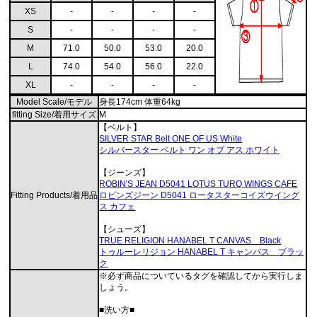
XS
-
-
-
-
S
-
-
-
-
M
71.0
50.0
53.0
20.0
L
74.0
54.0
56.0
22.0
XL
-
-
-
-
Model Scale/モデル
身長174cm 体重64kg
fitting Size/着用サイズ
M
【ベルト】
SILVER STAR Belt ONE OF US White
シルバースター ベルト ワン オブ アス ホワイト
【ジーンズ】
ROBIN'S JEAN D5041 LOTUS TURQ WINGS CAFE
Fitting Products/着用品
ロビンズジーン D5041 ロータスターコイズウイング
ス カフェ
【シューズ】
TRUE RELIGION HANABEL T CANVAS Black
トゥルーレリジョン HANABEL T キャンバス ブラッ
ク
※必ず商品についているタグを確認してから実行しま
しょう。
■洗い方■