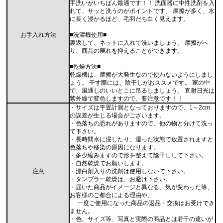
手洗いがいちばん最適です！！ 洗面器に中性洗剤を入
れて、サッと洗うのがポイントです。 摩擦が多く、水
に長く浸かるほど、毛羽だち白く見えます。
お手入れ方法
■洗濯機使用■
裏返して、ネットに入れて洗いましょう。 摩擦がへ
り、商品の廃れを抑えることができます。
■乾燥方法■
乾燥機は、摩擦が大発生なので使わないようにしまし
ょう。 干す際には、陰干しがおススメです。 家の中
で、風通しのいいとこに吊るしましょう。 直射日光は
紫外線で変色しますので、要注意です！！
・サイズは平置計測となっておりますので、1～2cm
の誤差が生じる場合がございます。
・色落ちの恐れがありますので、他の物と分けて洗っ
て下さい。
・長時間水に浸したり、湿った状態で放置されますと
色落ちや移染の原因になります。
・多少縮みますので形を整えて陰干しして下さい。
・自然乾燥でお願いします。
注意
・漂白剤入りの洗剤は使用しないで下さい。
・タンブラー乾燥は、お避け下さい。
・届いた商品がイメージと異なる、気が変わった等、
お客様のご都合による理由や、
一度ご使用になった商品の返品・交換はお受けでき
ません。
・色、サイズ等、写真と実際の商品とは若干の違いが