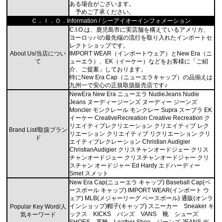
ある場合がございます。
予めご了承ください。
Ｃ．Ｉ．Ｏ．Information / シーアイオーインフォメーション
C.I.O.は、鹿児島市に実店舗を構えているアメリカ、
ヨーロッパの最先端の流行を取り入れたインポートセ
レクトショップです。
About Us/当店につい
IMPORT WEAR（インポートウェア）とNew Era（ニ
て
ューエラ）、EK（イーケー）などをお客様に「ご紹
介、ご提案」しております。
特にNew Era Cap（ニューエラキャップ）の品揃えは
九州一で安心の正規取扱販売店です♪
NewEra New Era ニューエラ NudieJeans Nudie
Jeans ヌーディージーンズ ヌーディー ジーンズ
Moncler モンクレール モンクレー Supra スープラ EK
イーケー CreativeRecreation Creative Recreation ク
リエイティブレクリエーション クリエイティブ レク
Brand List/取扱ブラン
リエーション クリエイティブ リクリエーション クリ
ド
エイティブレクレーション Christian Audigier
ChristianAudigier クリスチャンオードジェー クリス
チャンオードジェー クリスチャンオードジャー クリ
スチャン オードジャー Ed Hardy エドハーディー
Smet スメット
New Era Cap(ニューエラ キャップ) Baseball Cap(ベ
ースボール キャップ) IMPORT WEAR(インポート ウ
ェア) MLB(メジャーリーグ ベースボール) 通販(オンラ
インショップ)帽子(キャップ) スニーカー Sneaker キ
Popular Key Word/人
ックス KICKS バンズ VANS 靴 シューズ
気キーワード
SHOES 革靴 Leather Shoe ジーンズ JEANS デ