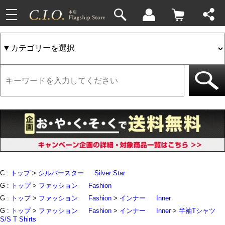
toggle
33件
4件
navigation
C :
トップ
>
シルバースター
Silver Star
G :
トップ
>
ファッション
Fashion
G :
トップ
>
ファッション
Fashion
>
インナー
Inner
G :
トップ
>
ファッション
Fashion
>
インナー
Inner
>
半袖Tシャツ
S/S T Shirts