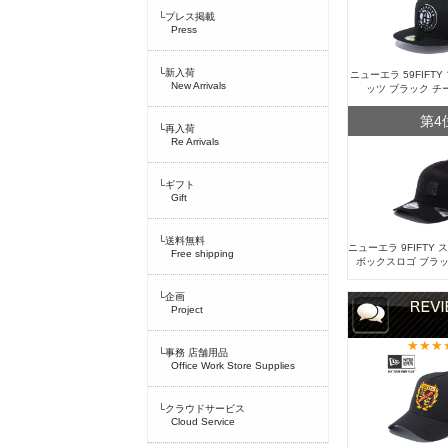
└プレス掲載
Press
└新入荷
ニューエラ 59FIFT
New Arrivals
ッツ ブラック チ
第4
└再入荷
Re Arrivals
└ギフト
Gift
└送料無料
ニューエラ 9FIFTY
Free shipping
ボックスロゴ ブラッ
└企画
Project
└事務 店舗用品
Office Work Store Supplies
└クラウドサービス
Cloud Service