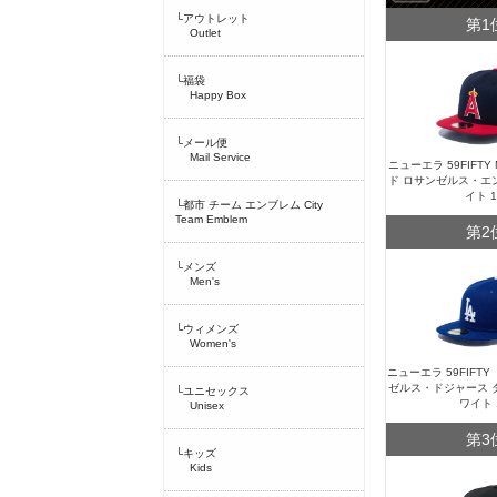
└アウトレット
第1
Outlet
└福袋
Happy Box
└メール便
Mail Service
ニューエラ 59FIFT
ド ロサンゼルス・エ
イト 
└都市 チーム エンブレム City
Team Emblem
第2
└メンズ
Men's
└ウィメンズ
Women's
ニューエラ 59FIFT
ゼルス・ドジャース 
└ユニセックス
ワイト 
Unisex
第3
└キッズ
Kids