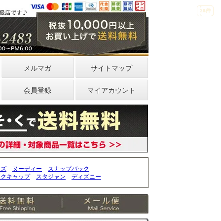
33件
4件
0件
メルマガ
サイトマップ
会員登録
マイアカウント
ッズ
ヌーディー
スナップバック
ークキャップ
スタジャン
ディズニー