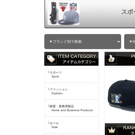
スポ
└スポーツ
Sport
└ファッション
Fashion
└家庭・業務用製品
Home and Business Products
└セール
Sale