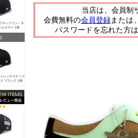
当店は、会員制
会費無料の
会員登録
または
Y ブルックリン・ネ
ームカラー 1個
パスワードを忘れた方
位
 ストレッチスナップ
ク ブラック 1個