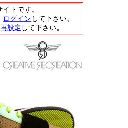
サイトです。
、
ログイン
して下さい。
は
再設定
して下さい。