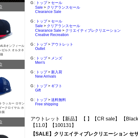
G :
トップ
>
セール
位
Sale
>
クリアランスセール
Clearance Sale
G :
トップ
>
セール
Sale
>
クリアランスセール
Clearance Sale
>
クリエイティブレクリエーション
Creative Recreation
G :
トップ
>
アウトレット
Y MLBオンフィール
Outlet
ンゼルス オルタネ
1個
G :
トップ
>
メンズ
Men's
位
G :
トップ
>
新入荷
New Arrivals
G :
トップ
>
ギフト
Gift
G :
トップ
>
送料無料
Y トラッカー ロサン
Free shipping
ダークロイヤル ホ
1個
アウトレット【新品】
【 】
【CR sale】
【Blac
位
【11.0】
【100131】
【SALE】クリエイティブレクリエーション セサ