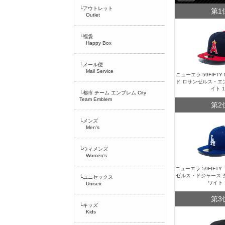
└アウトレット
第1
Outlet
└福袋
Happy Box
└メール便
Mail Service
ニューエラ 59FIFT
ド ロサンゼルス・エ
イト 
└都市 チーム エンブレム City
Team Emblem
第2
└メンズ
Men's
└ウィメンズ
Women's
ニューエラ 59FIFT
ゼルス・ドジャース 
└ユニセックス
ワイト 
Unisex
第3
└キッズ
Kids