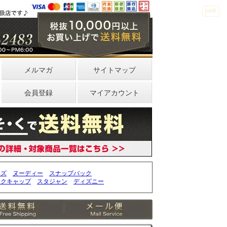
33件
4件
0件
メルマガ
サイトマップ
会員登録
マイアカウント
ッズ
ヌーディー
スナップバック
ークキャップ
スタジャン
ディズニー