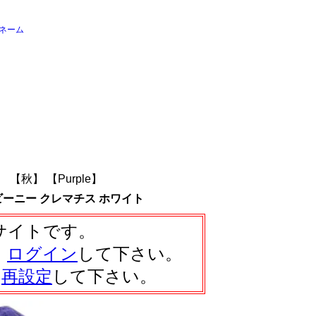
ネーム
e】
【秋】
【Purple】
ビーニー クレマチス ホワイト
サイトです。
、
ログイン
して下さい。
は
再設定
して下さい。