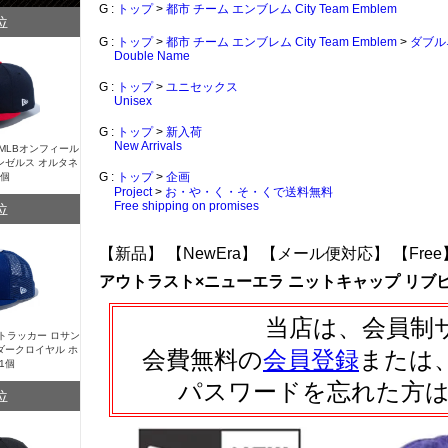
G :
トップ
>
都市 チーム エンブレム City Team Emblem
位
G :
トップ
>
都市 チーム エンブレム City Team Emblem
>
ダブル
Double Name
G :
トップ
>
ユニセックス
Unisex
G :
トップ
>
新入荷
New Arrivals
Y MLBオンフィール
ンゼルス オルタネ
1個
G :
トップ
>
企画
Project
>
お・や・く・そ・くで送料無料
Free shipping on promises
位
【新品】
【NewEra】
【メール便対応】
【Fre
アウトラスト×ニューエラ ニットキャップ リブ
当店は、会員制
Y トラッカー ロサン
ダークロイヤル ホ
会費無料の
会員登録
または
1個
パスワードを忘れた方
位