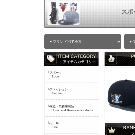
スポ
└スポーツ
Sport
└ファッション
Fashion
└家庭・業務用製品
Home and Business Products
└セール
Sale