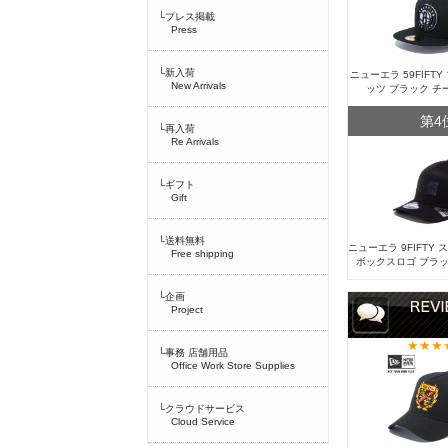
└プレス掲載
Press
└新入荷
ニューエラ 59FIFT
New Arrivals
ッツ ブラック チ
第4
└再入荷
Re Arrivals
└ギフト
Gift
└送料無料
ニューエラ 9FIFTY
Free shipping
ボックスロゴ ブラッ
└企画
Project
└事務 店舗用品
Office Work Store Supplies
└クラウドサービス
Cloud Service