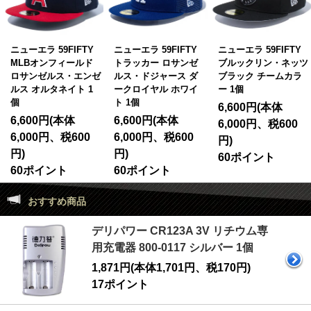
エラ 59FIFTY
ニューエラ 59FIFTY
ニューエラ 59FIFTY
ニュー
オンフィールド
トラッカー ロサンゼ
ブルックリン・ネッツ
トレッ
ンゼルス・エンゼ
ルス・ドジャース ダ
ブラック チームカラ
ックス
オルタネイト 1
ークロイヤル ホワイ
ー 1個
ブラッ
ト 1個
6,600円(本体
6,3
00円(本体
6,600円(本体
6,000円、税600
5,8
00円、税600
6,000円、税600
円)
円)
円)
60ポイント
58
ポイント
60ポイント
おすすめ商品
デリパワー CR123A 3V リチウム専
用充電器 800-0117 シルバー 1個
1,871円(本体1,701円、税170円)
17ポイント