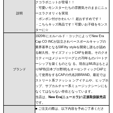
クコラボニットが登場！！
・可愛いモンスターたちの雰囲気そのままにニュ
説明
ーエラクオリィを実現
・ポンポン付がかわいい！ 超おすすめです！
・こちらキッズ商品です！可愛いお子様をモンス
ターに☆
1920年にエルハルド・コックによってNew Era
Cap CO INCが設立されベースボールキャップの
業界基準となる59Fifty styleを開発し誰もが認め
る耐久性、サイズフィットCAPを創造。そのクオ
リティーはメジャーリーグとの70年ものパートナ
ーシップを築くものとな る。現在はMLBはもとよ
ブランド
りNPB(日本プロ野球)もオーセンティックCAPと
して使用をするCAPの代名詞BRAND。最近では
ストリート系ファッショ ンアイテムや、ヒップホ
ップ、サブカルチャー系ミュージックシーンにも
なくてはならない存在となっています。
当店は、
New Era(ニューエラ)
の
正規取扱販売店
です。
■ ご注文の際は、以下内容を予めご了承くださ