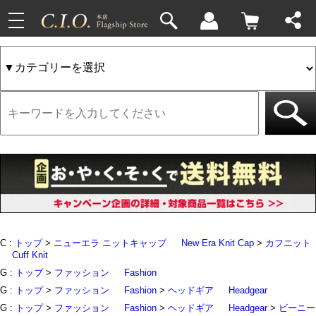
toggle
33件
4件
navigation
C :
トップ
>
ニューエラ ニットキャップ
New Era Knit Cap
>
カフニット
Cuff Knit
G :
トップ
>
ファッション
Fashion
G :
トップ
>
ファッション
Fashion
>
ヘッドギア
Headgear
G :
トップ
>
ファッション
Fashion
>
ヘッドギア
Headgear
>
ビーニー