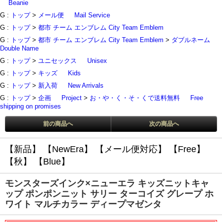
Beanie
G :
トップ
>
メール便
Mail Service
G :
トップ
>
都市 チーム エンブレム City Team Emblem
G :
トップ
>
都市 チーム エンブレム City Team Emblem
>
ダブルネーム
Double Name
G :
トップ
>
ユニセックス
Unisex
G :
トップ
>
キッズ
Kids
G :
トップ
>
新入荷
New Arrivals
G :
トップ
>
企画
Project
>
お・や・く・そ・くで送料無料
Free
shipping on promises
前の商品へ
次の商品へ
【新品】
【NewEra】
【メール便対応】
【Free】
【秋】
【Blue】
モンスターズインク×ニューエラ キッズニットキャ
ップ ポンポンニット サリー ターコイズ グレープ ホ
ワイト マルチカラー ディープマゼンタ