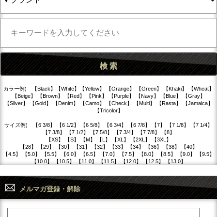
カラー例) 【Black】【White】【Yellow】 【Orange】 【Green】 【Khaki】 【Wheat】
【Beige】 【Brown】 【Red】 【Pink】 【Purple】 【Navy】 【Blue】 【Gray】
【Silver】 【Gold】 【Denim】 【Camo】 【Check】 【Multi】 【Rasta】 【Jamaica】
【Tricolor】
サイズ例) 【6 3/8】 【6 1/2】 【6 5/8】 【6 3/4】 【6 7/8】 【7】 【7 1/8】 【7 1/4】
【7 3/8】 【7 1/2】 【7 5/8】 【7 3/4】 【7 7/8】 【8】
【XS】 【S】 【M】 【L】 【XL】 【2XL】 【3XL】
【28】 【29】 【30】 【31】 【32】 【33】 【34】 【36】 【38】 【40】
【4.5】 【5.0】 【5.5】 【6.0】 【6.5】 【7.0】 【7.5】 【8.0】 【8.5】 【9.0】 【9.5】
【10.0】 【10.5】 【11.0】 【11.5】 【12.0】 【12.5】 【13.0】
メルマガ登録・解除