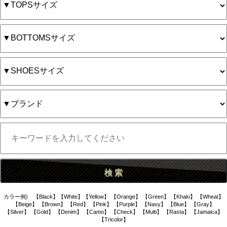
カラー例) 【Black】【White】【Yellow】 【Orange】 【Green】 【Khaki】 【Wheat】
【Beige】 【Brown】 【Red】 【Pink】 【Purple】 【Navy】 【Blue】 【Gray】
【Silver】 【Gold】 【Denim】 【Camo】 【Check】 【Multi】 【Rasta】 【Jamaica】
【Tricolor】