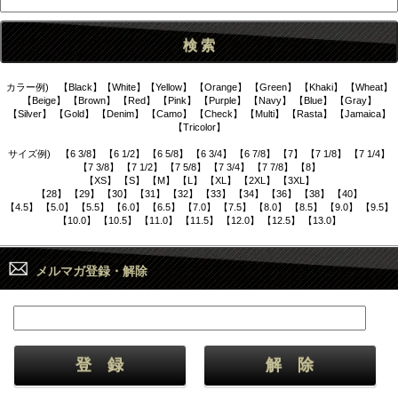
カラー例) 【Black】【White】【Yellow】 【Orange】 【Green】 【Khaki】 【Wheat】
【Beige】 【Brown】 【Red】 【Pink】 【Purple】 【Navy】 【Blue】 【Gray】
【Silver】 【Gold】 【Denim】 【Camo】 【Check】 【Multi】 【Rasta】 【Jamaica】
【Tricolor】
サイズ例) 【6 3/8】 【6 1/2】 【6 5/8】 【6 3/4】 【6 7/8】 【7】 【7 1/8】 【7 1/4】
【7 3/8】 【7 1/2】 【7 5/8】 【7 3/4】 【7 7/8】 【8】
【XS】 【S】 【M】 【L】 【XL】 【2XL】 【3XL】
【28】 【29】 【30】 【31】 【32】 【33】 【34】 【36】 【38】 【40】
【4.5】 【5.0】 【5.5】 【6.0】 【6.5】 【7.0】 【7.5】 【8.0】 【8.5】 【9.0】 【9.5】
【10.0】 【10.5】 【11.0】 【11.5】 【12.0】 【12.5】 【13.0】
メルマガ登録・解除