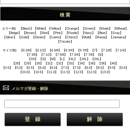
カラー例) 【Black】【White】【Yellow】 【Orange】 【Green】 【Khaki】 【Wheat】
【Beige】 【Brown】 【Red】 【Pink】 【Purple】 【Navy】 【Blue】 【Gray】
【Silver】 【Gold】 【Denim】 【Camo】 【Check】 【Multi】 【Rasta】 【Jamaica】
【Tricolor】
サイズ例) 【6 3/8】 【6 1/2】 【6 5/8】 【6 3/4】 【6 7/8】 【7】 【7 1/8】 【7 1/4】
【7 3/8】 【7 1/2】 【7 5/8】 【7 3/4】 【7 7/8】 【8】
【XS】 【S】 【M】 【L】 【XL】 【2XL】 【3XL】
【28】 【29】 【30】 【31】 【32】 【33】 【34】 【36】 【38】 【40】
【4.5】 【5.0】 【5.5】 【6.0】 【6.5】 【7.0】 【7.5】 【8.0】 【8.5】 【9.0】 【9.5】
【10.0】 【10.5】 【11.0】 【11.5】 【12.0】 【12.5】 【13.0】
メルマガ登録・解除