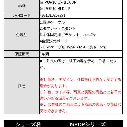
旧 POP10-OF BLK JP
品番
新 POP10 BLK JP
JANコード
4951319257271
1.電源ケーブル
2.タブレットスタンド
付属品
3.本体固定用ブラケット、ネジ2ケ
4位置決めボード
5.USBケーブル Type-B to A（長さ1.8m）
保証期間
1年間
■ ご注文の際は、以下内容を予めご了承くださ
い。
※1. 価格、デザイン、仕様等は予告なく変更する
注意
場合があります。
※2. 色、サイズ等、写真と実際の商品とは若干の
違いがある場合がございます。
※3. お客様のご都合による商品の返品・交換はお
受けできません。
シリーズ名
mPOPシリーズ