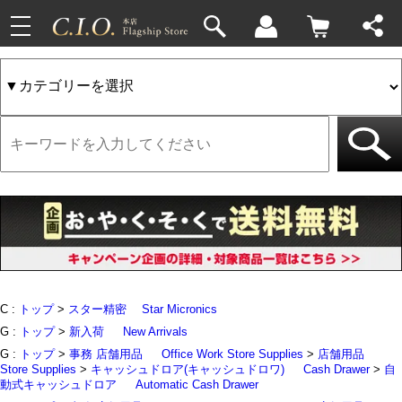
toggle
33件
4件
navigation
C :
トップ
>
スター精密
Star Micronics
G :
トップ
>
新入荷
New Arrivals
G :
トップ
>
事務 店舗用品
Office Work Store Supplies
>
店舗用品
Store Supplies
>
キャッシュドロア(キャッシュドロワ)
Cash Drawer
>
自
動式キャッシュドロア
Automatic Cash Drawer