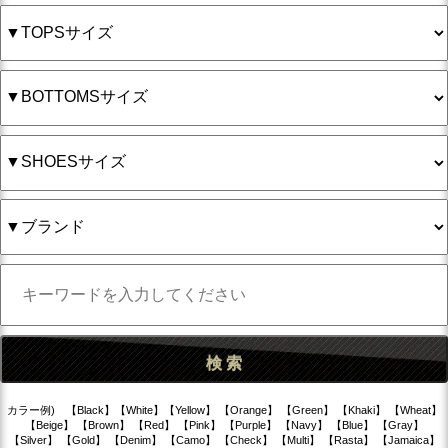
カラー例) 【Black】【White】【Yellow】 【Orange】 【Green】 【Khaki】 【Wheat】
【Beige】 【Brown】 【Red】 【Pink】 【Purple】 【Navy】 【Blue】 【Gray】
【Silver】 【Gold】 【Denim】 【Camo】 【Check】 【Multi】 【Rasta】 【Jamaica】