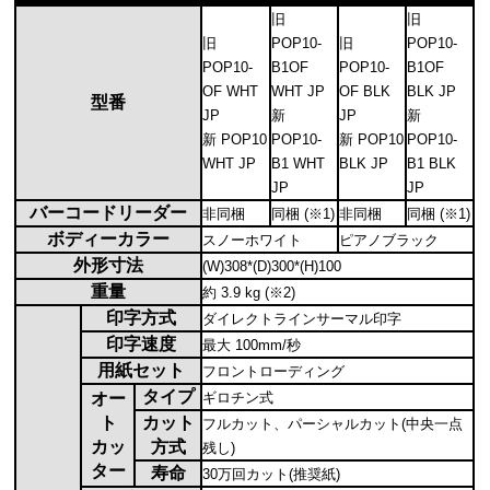
旧
旧
旧
POP10-
旧
POP10-
POP10-
B1OF
POP10-
B1OF
OF WHT
WHT JP
OF BLK
BLK JP
型番
JP
新
JP
新
新 POP10
POP10-
新 POP10
POP10-
WHT JP
B1 WHT
BLK JP
B1 BLK
JP
JP
バーコードリーダー
非同梱
同梱 (※1)
非同梱
同梱 (※1)
ボディーカラー
スノーホワイト
ピアノブラック
外形寸法
(W)308*(D)300*(H)100
重量
約 3.9 kg (※2)
印字方式
ダイレクトラインサーマル印字
印字速度
最大 100mm/秒
用紙セット
フロントローディング
タイプ
オー
ギロチン式
ト
カット
フルカット、パーシャルカット(中央一点
カッ
方式
残し)
ター
寿命
30万回カット(推奨紙)