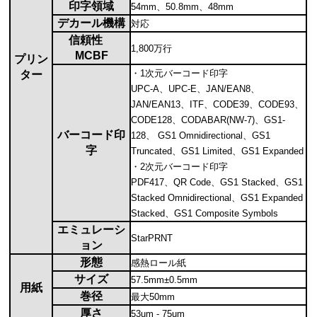
印字領域
54mm、50.8mm、48mm
デカール機構
対応
信頼性
1,800万行
MCBF
プリン
・1次元バーコード印字
ター
UPC-A、UPC-E、JAN/EAN8、
JAN/EAN13、ITF、CODE39、CODE93、
CODE128、CODABAR(NW-7)、GS1-
バーコード印
128、 GS1 Omnidirectional、GS1
字
Truncated、GS1 Limited、GS1 Expanded
・2次元バーコード印字
PDF417、QR Code、GS1 Stacked、GS1
Stacked Omnidirectional、GS1 Expanded
Stacked、GS1 Composite Symbols
エミュレーシ
StarPRNT
ョン
形態
感熱ロール紙
サイズ
57.5mm±0.5mm
用紙
巻径
最大50mm
厚さ
53um - 75um