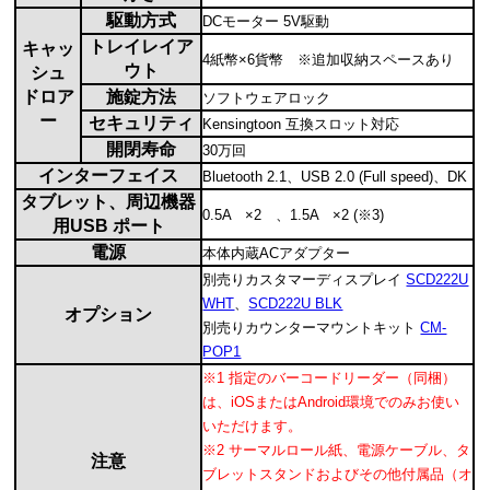
駆動方式
DCモーター 5V駆動
トレイレイア
キャッ
4紙幣×6貨幣 ※追加収納スペースあり
ウト
シュ
ドロア
施錠方法
ソフトウェアロック
ー
セキュリティ
Kensingtoon 互換スロット対応
開閉寿命
30万回
インターフェイス
Bluetooth 2.1、USB 2.0 (Full speed)、DK
タブレット、周辺機器
0.5A ×2 、1.5A ×2 (※3)
用USB ポート
電源
本体内蔵ACアダプター
別売りカスタマーディスプレイ
SCD222U
WHT
、
SCD222U BLK
オプション
別売りカウンターマウントキット
CM-
POP1
※1 指定のバーコードリーダー（同梱）
は、iOSまたはAndroid環境でのみお使い
いただけます。
※2 サーマルロール紙、電源ケーブル、タ
注意
ブレットスタンドおよびその他付属品（オ