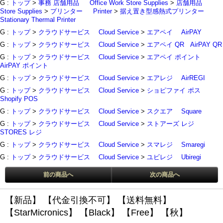
G :
トップ
>
事務 店舗用品
Office Work Store Supplies
>
店舗用品
Store Supplies
>
プリンター
Printer
>
据え置き型感熱式プリンター
Stationary Thermal Printer
G :
トップ
>
クラウドサービス
Cloud Service
>
エアペイ
AirPAY
G :
トップ
>
クラウドサービス
Cloud Service
>
エアペイ QR
AirPAY QR
G :
トップ
>
クラウドサービス
Cloud Service
>
エアペイ ポイント
AirPAY ポイント
G :
トップ
>
クラウドサービス
Cloud Service
>
エアレジ
AirREGI
G :
トップ
>
クラウドサービス
Cloud Service
>
ショピファイ ポス
Shopify POS
G :
トップ
>
クラウドサービス
Cloud Service
>
スクエア
Square
G :
トップ
>
クラウドサービス
Cloud Service
>
ストアーズ レジ
STORES レジ
G :
トップ
>
クラウドサービス
Cloud Service
>
スマレジ
Smaregi
G :
トップ
>
クラウドサービス
Cloud Service
>
ユビレジ
Ubiregi
前の商品へ
次の商品へ
【新品】
【代金引換不可】
【送料無料】
【StarMicronics】
【Black】
【Free】
【秋】