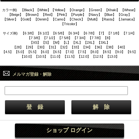
カラー例) 【Black】【White】【Yellow】 【Orange】 【Green】 【Khaki】 【Wheat】
【Beige】 【Brown】 【Red】 【Pink】 【Purple】 【Navy】 【Blue】 【Gray】
【Silver】 【Gold】 【Denim】 【Camo】 【Check】 【Multi】 【Rasta】 【Jamaica】
【Tricolor】
サイズ例) 【6 3/8】 【6 1/2】 【6 5/8】 【6 3/4】 【6 7/8】 【7】 【7 1/8】 【7 1/4】
【7 3/8】 【7 1/2】 【7 5/8】 【7 3/4】 【7 7/8】 【8】
【XS】 【S】 【M】 【L】 【XL】 【2XL】 【3XL】
【28】 【29】 【30】 【31】 【32】 【33】 【34】 【36】 【38】 【40】
【4.5】 【5.0】 【5.5】 【6.0】 【6.5】 【7.0】 【7.5】 【8.0】 【8.5】 【9.0】 【9.5】
【10.0】 【10.5】 【11.0】 【11.5】 【12.0】 【12.5】 【13.0】
メルマガ登録・解除
ショップ ログイン