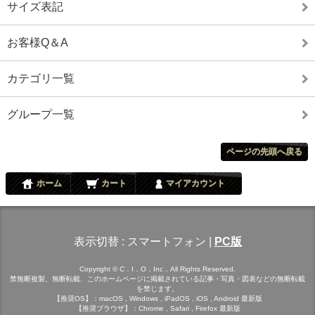
サイズ表記
お客様Q＆A
カテゴリ一覧
グループ一覧
ページの先頭へ戻る
ホーム
カート
マイアカウント
表示切替 :
スマートフォン
|
PC版
Copyright © C．I．O．Inc．All Rights Reserved.
禁無断複製、無断転載、このホームページに掲載されている記事・写真・図表などの無断転載
を禁じます。
【推奨OS】：macOS , Windows , iPadOS , iOS , Android 最新版
【推奨ブラウザ】：Chrome , Safari , Firefox 最新版