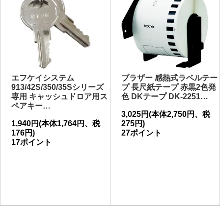
エフケイシステム
ブラザー 感熱式ラベルテー
913/42S/350/35Sシリーズ
プ 長尺紙テープ 赤黒2色発
専用 キャッシュドロア用ス
色 DKテープ DK-2251…
ペアキー…
3,025円(本体2,750円、税
1,940円(本体1,764円、税
275円)
176円)
27ポイント
17ポイント