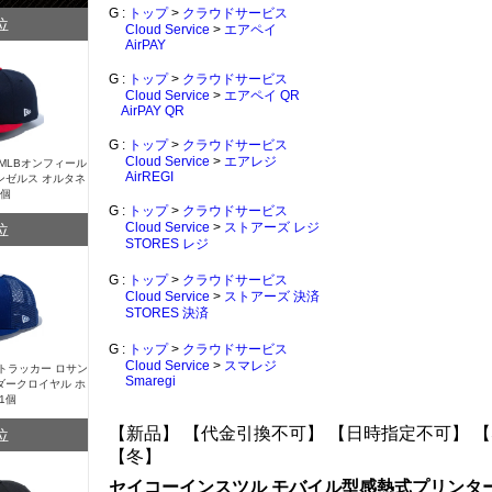
G :
トップ
>
クラウドサービス
位
Cloud Service
>
エアペイ
AirPAY
G :
トップ
>
クラウドサービス
Cloud Service
>
エアペイ QR
AirPAY QR
G :
トップ
>
クラウドサービス
Cloud Service
>
エアレジ
Y MLBオンフィール
AirREGI
ンゼルス オルタネ
1個
G :
トップ
>
クラウドサービス
位
Cloud Service
>
ストアーズ レジ
STORES レジ
G :
トップ
>
クラウドサービス
Cloud Service
>
ストアーズ 決済
STORES 決済
G :
トップ
>
クラウドサービス
Cloud Service
>
スマレジ
Y トラッカー ロサン
Smaregi
ダークロイヤル ホ
1個
【新品】
【代金引換不可】
【日時指定不可】
【
位
【冬】
セイコーインスツル モバイル型感熱式プリンター M