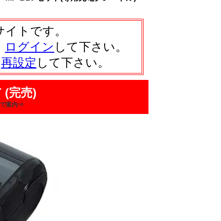
サイトです。
、
ログイン
して下さい。
は
再設定
して下さい。
 (完売)
で案内⇒