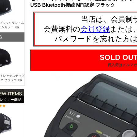
USB Bluetooth接続 MFi認定 ブラック
当店は、会員制
Y ブルックリン・ネ
会費無料の
会員登録
または
ームカラー 1個
位
パスワードを忘れた方
SOLD OUT
再入荷はメルマガ
 ストレッチスナップ
ク ブラック 1個