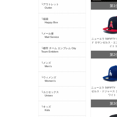
└アウトレット
第1
Outlet
└福袋
Happy Box
└メール便
Mail Service
ニューエラ 59FIFT
ド ロサンゼルス・エ
イト 
└都市 チーム エンブレム City
Team Emblem
第2
└メンズ
Men's
└ウィメンズ
Women's
ニューエラ 59FIFT
ゼルス・ドジャース 
└ユニセックス
ワイト 
Unisex
第3
└キッズ
Kids