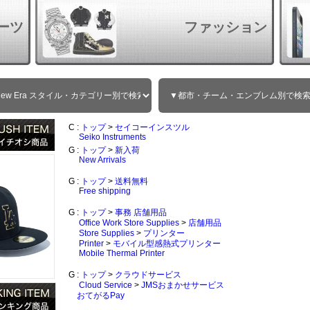
ーツ
ファッション
C :
トップ
>
セイコーインスツル
Seiko Instruments
G :
トップ
>
新入荷
New Arrivals
G :
トップ
>
送料無料
Free shipping
G :
トップ
>
事務 店舗用品
Office Work Store Supplies
>
店舗用品
Store Supplies
>
プリンター
Printer
>
モバイル型感熱式プリンター
Mobile Thermal Printer
G :
トップ
>
クラウドサービス
Cloud Service
>
JMSおまかせサービス
おてがるPay