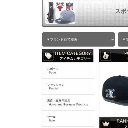
スポ
└スポーツ
Sport
└ファッション
Fashion
└家庭・業務用製品
Home and Business Products
└セール
Sale