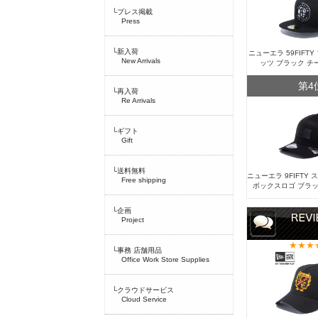
└プレス掲載
Press
└新入荷
ニューエラ 59FIFT
New Arrivals
ッツ ブラック チ
第4
└再入荷
Re Arrivals
└ギフト
Gift
└送料無料
ニューエラ 9FIFTY
Free shipping
ボックスロゴ ブラッ
└企画
Project
└事務 店舗用品
Office Work Store Supplies
└クラウドサービス
Cloud Service