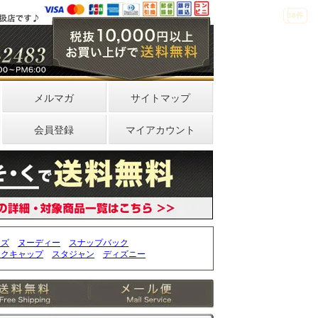
33件
4件
0件
メルマガ
サイトマップ
会員登録
マイアカウント
ッズ
ヌーディー
スナップバック
ークキャップ
スタジャン
ディズニー