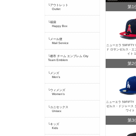
└アウトレット
第1
Outlet
└福袋
Happy Box
└メール便
Mail Service
ニューエラ 59FIFT
ド ロサンゼルス・エ
イト 
└都市 チーム エンブレム City
Team Emblem
第2
└メンズ
Men's
└ウィメンズ
Women's
ニューエラ 59FIFT
ゼルス・ドジャース 
└ユニセックス
ワイト 
Unisex
第3
└キッズ
Kids