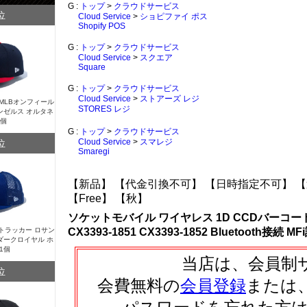
G :
トップ
>
クラウドサービス
位
Cloud Service
>
ショピファイ ポス
Shopify POS
G :
トップ
>
クラウドサービス
Cloud Service
>
スクエア
Square
G :
トップ
>
クラウドサービス
Cloud Service
>
ストアーズ レジ
Y MLBオンフィール
STORES レジ
ンゼルス オルタネ
1個
G :
トップ
>
クラウドサービス
位
Cloud Service
>
スマレジ
Smaregi
【新品】
【代金引換不可】
【日時指定不可】
【
【Free】
【秋】
ソケットモバイル ワイヤレス 1D CCDバーコードリー
Y トラッカー ロサン
CX3393-1851 CX3393-1852 Bluetooth接続
ダークロイヤル ホ
1個
当店は、会員制
位
会費無料の
会員登録
または