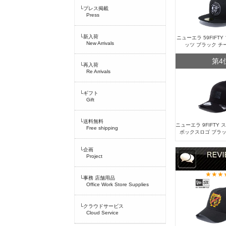
└プレス掲載
Press
└新入荷
ニューエラ 59FIFT
New Arrivals
ッツ ブラック チ
第4
└再入荷
Re Arrivals
└ギフト
Gift
└送料無料
ニューエラ 9FIFTY
Free shipping
ボックスロゴ ブラッ
└企画
Project
└事務 店舗用品
Office Work Store Supplies
└クラウドサービス
Cloud Service