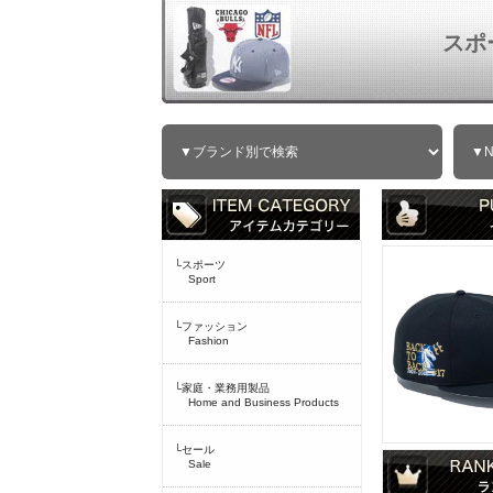
スポ
└スポーツ
Sport
└ファッション
Fashion
└家庭・業務用製品
Home and Business Products
└セール
Sale