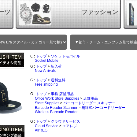
ーツ
ファッション
C :
トップ
>
ソケットモバイル
Socket Mobile
G :
トップ
>
新入荷
New Arrivals
G :
トップ
>
送料無料
Free shipping
G :
トップ
>
事務 店舗用品
Office Work Store Supplies
>
店舗用品
Store Supplies
>
バーコードリーダー スキャナー
Barcode Reader Scanner
>
無線式バーコードリーダー
Wireless Barcode Reader
G :
トップ
>
クラウドサービス
Cloud Service
>
エアレジ
AirREGI