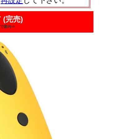
は
再設定
して下さい。
 (完売)
で案内⇒