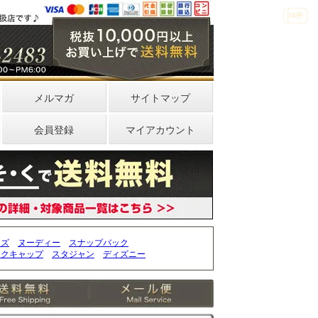
33件
4件
0件
メルマガ
サイトマップ
会員登録
マイアカウント
ッズ
ヌーディー
スナップバック
ークキャップ
スタジャン
ディズニー