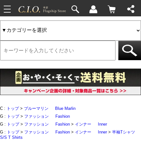
toggle
33件
4件
navigation
C :
トップ
>
ブルーマリン
Blue Marlin
G :
トップ
>
ファッション
Fashion
G :
トップ
>
ファッション
Fashion
>
インナー
Inner
G :
トップ
>
ファッション
Fashion
>
インナー
Inner
>
半袖Tシャツ
S/S T Shirts