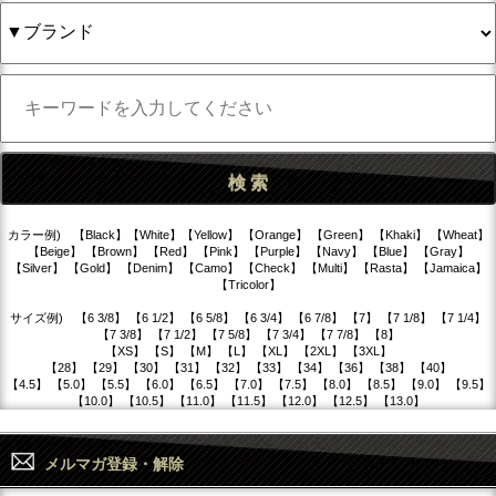
カラー例) 【Black】【White】【Yellow】 【Orange】 【Green】 【Khaki】 【Wheat】
【Beige】 【Brown】 【Red】 【Pink】 【Purple】 【Navy】 【Blue】 【Gray】
【Silver】 【Gold】 【Denim】 【Camo】 【Check】 【Multi】 【Rasta】 【Jamaica】
【Tricolor】
サイズ例) 【6 3/8】 【6 1/2】 【6 5/8】 【6 3/4】 【6 7/8】 【7】 【7 1/8】 【7 1/4】
【7 3/8】 【7 1/2】 【7 5/8】 【7 3/4】 【7 7/8】 【8】
【XS】 【S】 【M】 【L】 【XL】 【2XL】 【3XL】
【28】 【29】 【30】 【31】 【32】 【33】 【34】 【36】 【38】 【40】
【4.5】 【5.0】 【5.5】 【6.0】 【6.5】 【7.0】 【7.5】 【8.0】 【8.5】 【9.0】 【9.5】
【10.0】 【10.5】 【11.0】 【11.5】 【12.0】 【12.5】 【13.0】
メルマガ登録・解除