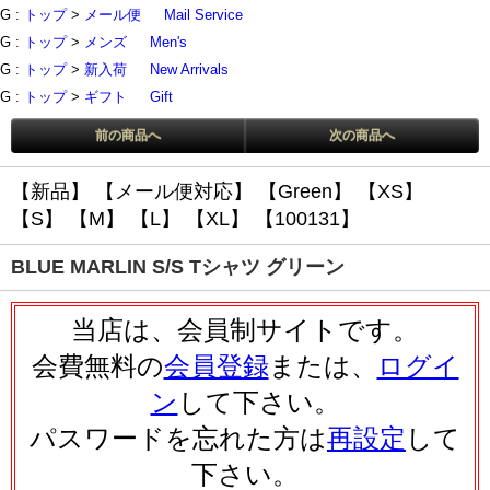
G :
トップ
>
メール便
Mail Service
G :
トップ
>
メンズ
Men's
G :
トップ
>
新入荷
New Arrivals
G :
トップ
>
ギフト
Gift
前の商品へ
次の商品へ
【新品】
【メール便対応】
【Green】
【XS】
【S】
【M】
【L】
【XL】
【100131】
BLUE MARLIN S/S Tシャツ グリーン
当店は、会員制サイトです。
会費無料の
会員登録
または、
ログイ
ン
して下さい。
パスワードを忘れた方は
再設定
して
下さい。