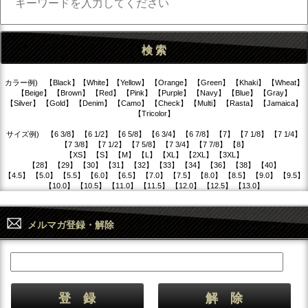
カラー例) 【Black】【White】【Yellow】 【Orange】 【Green】 【Khaki】 【Wheat】
【Beige】 【Brown】 【Red】 【Pink】 【Purple】 【Navy】 【Blue】 【Gray】
【Silver】 【Gold】 【Denim】 【Camo】 【Check】 【Multi】 【Rasta】 【Jamaica】
【Tricolor】
サイズ例) 【6 3/8】 【6 1/2】 【6 5/8】 【6 3/4】 【6 7/8】 【7】 【7 1/8】 【7 1/4】
【7 3/8】 【7 1/2】 【7 5/8】 【7 3/4】 【7 7/8】 【8】
【XS】 【S】 【M】 【L】 【XL】 【2XL】 【3XL】
【28】 【29】 【30】 【31】 【32】 【33】 【34】 【36】 【38】 【40】
【4.5】 【5.0】 【5.5】 【6.0】 【6.5】 【7.0】 【7.5】 【8.0】 【8.5】 【9.0】 【9.5】
【10.0】 【10.5】 【11.0】 【11.5】 【12.0】 【12.5】 【13.0】
メルマガ登録・解除