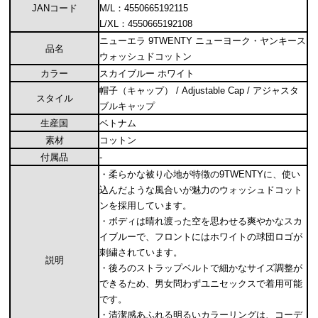
JANコード
M/L：4550665192115
L/XL：4550665192108
ニューエラ 9TWENTY ニューヨーク・ヤンキース
品名
ウォッシュドコットン
カラー
スカイブルー ホワイト
帽子（キャップ） / Adjustable Cap / アジャスタ
スタイル
ブルキャップ
生産国
ベトナム
素材
コットン
付属品
-
・柔らかな被り心地が特徴の9TWENTYに、使い
込んだような風合いが魅力のウォッシュドコット
ンを採用しています。
・ボディは晴れ渡った空を思わせる爽やかなスカ
イブルーで、フロントにはホワイトの球団ロゴが
刺繍されています。
説明
・後ろのストラップベルトで細かなサイズ調整が
できるため、男女問わずユニセックスで着用可能
です。
・清潔感あふれる明るいカラーリングは、コーデ