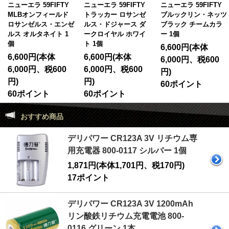
ニューエラ 59FIFTY
ニューエラ 59FIFTY
ニューエラ 59FIFTY
MLBオンフィールド
トラッカー ロサンゼ
ブルックリン・ネッツ
ロサンゼルス・エンゼ
ルス・ドジャース ダ
ブラック チームカラ
ルス オルタネイト 1
ークロイヤル ホワイ
ー 1個
個
ト 1個
6,600円(本体
6,600円(本体
6,600円(本体
6,000円、税600
6,000円、税600
6,000円、税600
円)
円)
円)
60ポイント
60ポイント
60ポイント
おすすめ商品
デリパワー CR123A 3V リチウム専
用充電器 800-0117 シルバー 1個
1,871円(本体1,701円、税170円)
17ポイント
デリパワー CR123A 3V 1200mAh
リン酸鉄リチウム充電電池 800-
0116 グリーン 1本