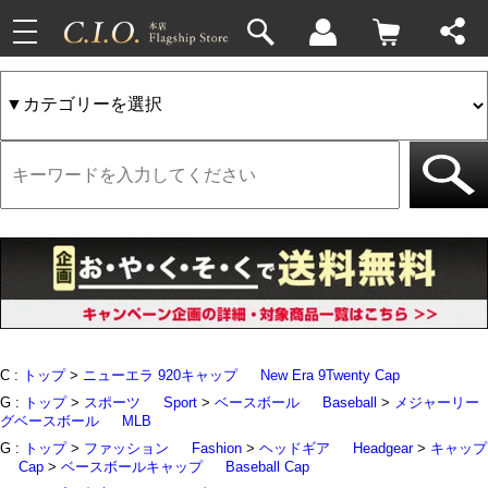
toggle
33件
4件
navigation
C :
トップ
>
ニューエラ 920キャップ
New Era 9Twenty Cap
G :
トップ
>
スポーツ
Sport
>
ベースボール
Baseball
>
メジャーリー
グベースボール
MLB
G :
トップ
>
ファッション
Fashion
>
ヘッドギア
Headgear
>
キャップ
Cap
>
ベースボールキャップ
Baseball Cap