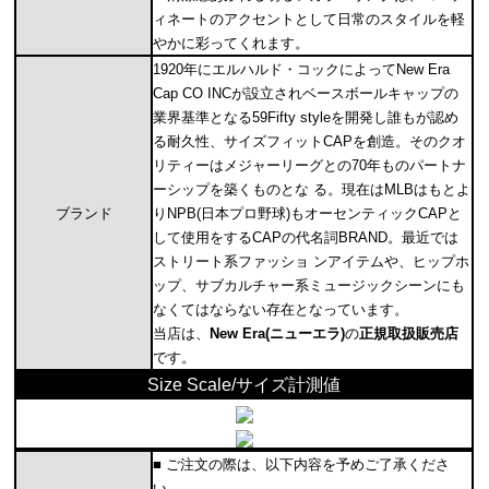
ィネートのアクセントとして日常のスタイルを軽
やかに彩ってくれます。
1920年にエルハルド・コックによってNew Era
Cap CO INCが設立されベースボールキャップの
業界基準となる59Fifty styleを開発し誰もが認め
る耐久性、サイズフィットCAPを創造。そのクオ
リティーはメジャーリーグとの70年ものパートナ
ーシップを築くものとな る。現在はMLBはもとよ
ブランド
りNPB(日本プロ野球)もオーセンティックCAPと
して使用をするCAPの代名詞BRAND。最近では
ストリート系ファッショ ンアイテムや、ヒップホ
ップ、サブカルチャー系ミュージックシーンにも
なくてはならない存在となっています。
当店は、
New Era(ニューエラ)
の
正規取扱販売店
です。
Size Scale/サイズ計測値
■ ご注文の際は、以下内容を予めご了承くださ
い。