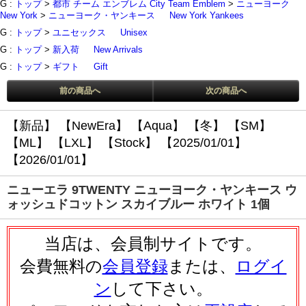
G :
トップ
>
都市 チーム エンブレム City Team Emblem
>
ニューヨーク
New York
>
ニューヨーク・ヤンキース
New York Yankees
G :
トップ
>
ユニセックス
Unisex
G :
トップ
>
新入荷
New Arrivals
G :
トップ
>
ギフト
Gift
前の商品へ
次の商品へ
【新品】
【NewEra】
【Aqua】
【冬】
【SM】
【ML】
【LXL】
【Stock】
【2025/01/01】
【2026/01/01】
ニューエラ 9TWENTY ニューヨーク・ヤンキース ウ
ォッシュドコットン スカイブルー ホワイト 1個
当店は、会員制サイトです。
会費無料の
会員登録
または、
ログイ
ン
して下さい。