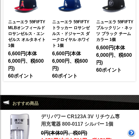
ニューエラ 59FIFTY
ニューエラ 59FIFTY
ニューエラ 59FIFTY
プ
MLBオンフィールド
トラッカー ロサンゼ
ブルックリン・ネッ
ッ
ロサンゼルス・エン
ルス・ドジャース ダ
ツ ブラック チーム
ゼルス オルタネイト
ークロイヤル ホワイ
カラー 1個
1個
ト 1個
6,600円(本体
6,600円(本体
6,600円(本体
6,000円、税600
6,000円、税600
6,000円、税600
円)
円)
円)
60ポイント
60ポイント
60ポイント
おすすめ商品
デリパワー CR123A 3V リチウム専
用充電器 800-0117 シルバー 1個
0円(本体0円、税0円)