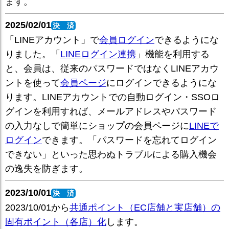
ます。
2025/02/01
決 済
「LINEアカウント」で
会員ログイン
できるようにな
りました。「
LINEログイン連携
」機能を利用する
と、会員は、従来のパスワードではなくLINEアカウ
ントを使って
会員ページ
にログインできるようにな
ります。LINEアカウントでの自動ログイン・SSOロ
グインを利用すれば、メールアドレスやパスワード
の入力なしで簡単にショップの会員ページに
LINEで
ログイン
できます。「パスワードを忘れてログイン
できない」といった思わぬトラブルによる購入機会
の逸失を防ぎます。
2023/10/01
決 済
2023/10/01から
共通ポイント（EC店舗と実店舗）の
固有ポイント（各店）化
します。