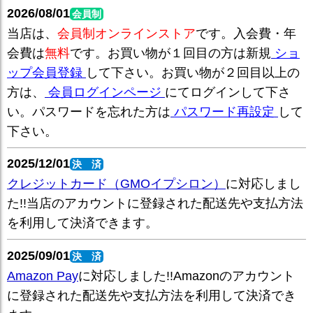
2026/08/01
会員制
当店は、
会員制オンラインストア
です。入会費・年
会費は
無料
です。お買い物が１回目の方は新規
ショ
ップ会員登録
して下さい。お買い物が２回目以上の
方は、
会員ログインページ
にてログインして下さ
い。パスワードを忘れた方は
パスワード再設定
して
下さい。
2025/12/01
決 済
クレジットカード（GMOイプシロン）
に対応しまし
た!!当店のアカウントに登録された配送先や支払方法
を利用して決済できます。
2025/09/01
決 済
Amazon Pay
に対応しました!!Amazonのアカウント
に登録された配送先や支払方法を利用して決済でき