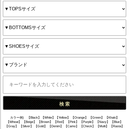
カラー例) 【Black】【White】【Yellow】 【Orange】 【Green】 【Khaki】
【Wheat】 【Beige】 【Brown】 【Red】 【Pink】 【Purple】 【Navy】 【Blue】
【Gray】 【Silver】 【Gold】 【Denim】 【Camo】 【Check】 【Multi】 【Rasta】