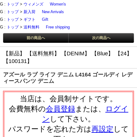
G :
トップ
>
ウィメンズ
Women's
G :
トップ
>
新入荷
New Arrivals
G :
トップ
>
ギフト
Gift
G :
トップ
>
送料無料
Free shipping
前の商品へ
次の商品へ
【新品】
【送料無料】
【DENIM】
【Blue】
【24】
【100131】
アズール ラブ ライフ デニム L4164 ゴールディ レデ
ィースパンツ デニム
当店は、会員制サイトです。
会費無料の
会員登録
または、
ログイ
ン
して下さい。
パスワードを忘れた方は
再設定
して