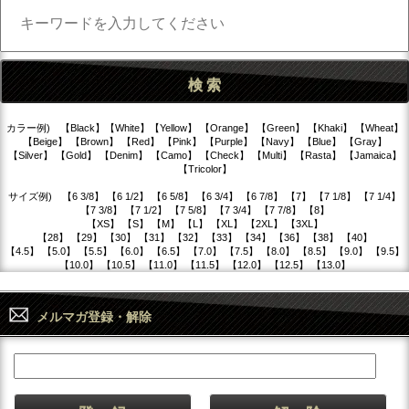
カラー例) 【Black】【White】【Yellow】 【Orange】 【Green】 【Khaki】 【Wheat】
【Beige】 【Brown】 【Red】 【Pink】 【Purple】 【Navy】 【Blue】 【Gray】
【Silver】 【Gold】 【Denim】 【Camo】 【Check】 【Multi】 【Rasta】 【Jamaica】
【Tricolor】
サイズ例) 【6 3/8】 【6 1/2】 【6 5/8】 【6 3/4】 【6 7/8】 【7】 【7 1/8】 【7 1/4】
【7 3/8】 【7 1/2】 【7 5/8】 【7 3/4】 【7 7/8】 【8】
【XS】 【S】 【M】 【L】 【XL】 【2XL】 【3XL】
【28】 【29】 【30】 【31】 【32】 【33】 【34】 【36】 【38】 【40】
【4.5】 【5.0】 【5.5】 【6.0】 【6.5】 【7.0】 【7.5】 【8.0】 【8.5】 【9.0】 【9.5】
【10.0】 【10.5】 【11.0】 【11.5】 【12.0】 【12.5】 【13.0】
メルマガ登録・解除