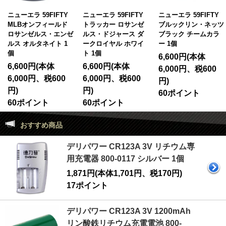
ニューエラ 59FIFTY
ニューエラ 59FIFTY
ニューエラ 59FIFTY
MLBオンフィールド
トラッカー ロサンゼ
ブルックリン・ネッツ
ロサンゼルス・エンゼ
ルス・ドジャース ダ
ブラック チームカラ
ルス オルタネイト 1
ークロイヤル ホワイ
ー 1個
個
ト 1個
6,600円(本体
6,600円(本体
6,600円(本体
6,000円、税600
6,000円、税600
6,000円、税600
円)
円)
円)
60ポイント
60ポイント
60ポイント
おすすめ商品
デリパワー CR123A 3V リチウム専
用充電器 800-0117 シルバー 1個
1,871円(本体1,701円、税170円)
17ポイント
デリパワー CR123A 3V 1200mAh
リン酸鉄リチウム充電電池 800-